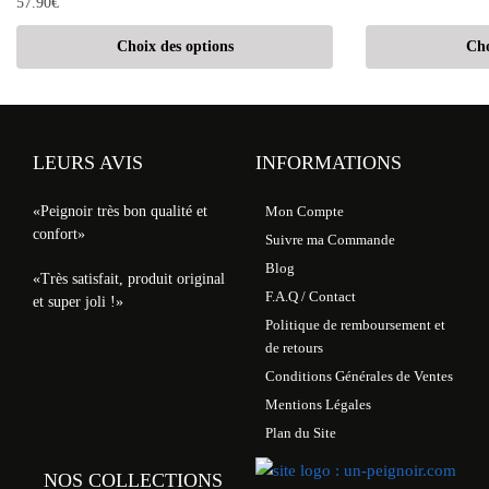
57.90
€
Choix des options
Cho
LEURS AVIS
INFORMATIONS
«Peignoir très bon qualité et
Mon Compte
confort»
Suivre ma Commande
Blog
«Très satisfait, produit original
F.A.Q / Contact
et super joli !»
Politique de remboursement et
de retours
Conditions Générales de Ventes
Mentions Légales
Plan du Site
NOS COLLECTIONS