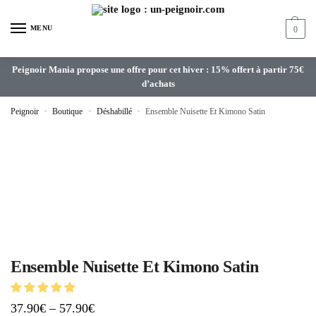
MENU
0
Peignoir Mania propose une offre pour cet hiver : 15% offert à partir 75€
d’achats
Peignoir
»
Boutique
»
Déshabillé
»
Ensemble Nuisette Et Kimono Satin
Ensemble Nuisette Et Kimono Satin
37.90
€
–
57.90
€