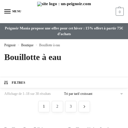
MENU
0
Peignoir Mania propose une offre pour cet hiver : 15% offert à partir 75€
d’achats
Peignoir
»
Boutique
»
Bouillotte à eau
Bouillotte à eau
FILTRES
Affichage de 1–18 sur 38 résultats
1
2
3