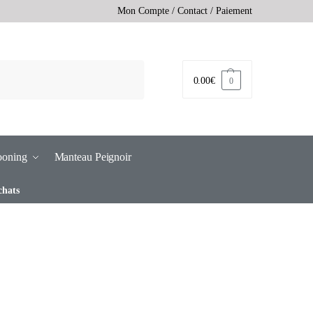
Mon Compte
/
Contact
/
Paiement
0.00
€
0
ooning
Manteau Peignoir
chats