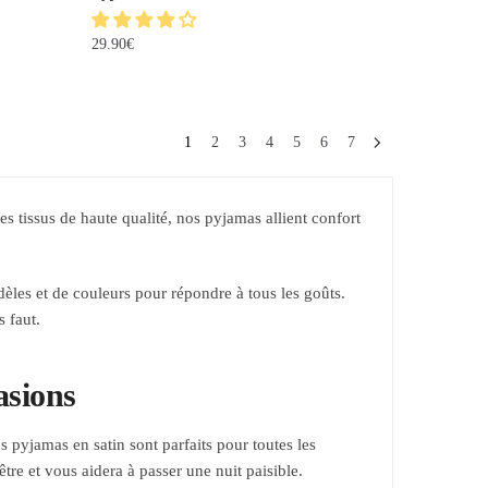
29.90
€
1
2
3
4
5
6
7
 tissus de haute qualité, nos pyjamas allient confort
èles et de couleurs pour répondre à tous les goûts.
 faut.
asions
 pyjamas en satin sont parfaits pour toutes les
re et vous aidera à passer une nuit paisible.