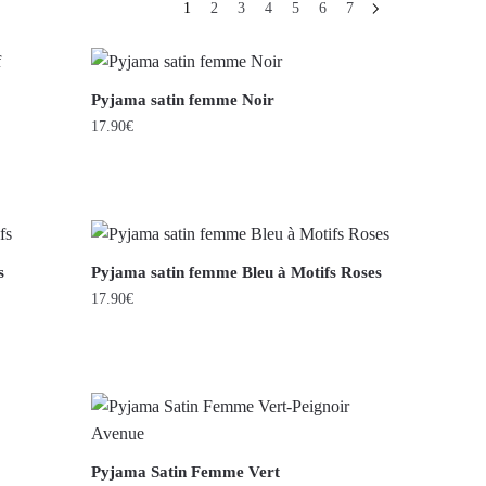
1
2
3
4
5
6
7
Pyjama satin femme Noir
17.90
€
s
Pyjama satin femme Bleu à Motifs Roses
17.90
€
Pyjama Satin Femme Vert