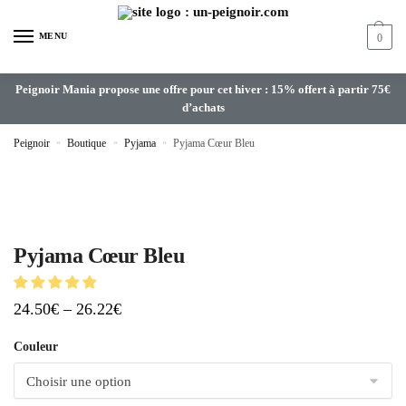
MENU
0
Peignoir Mania propose une offre pour cet hiver : 15% offert à partir 75€
d’achats
Peignoir
»
Boutique
»
Pyjama
»
Pyjama Cœur Bleu
Pyjama Cœur Bleu
24.50
€
–
26.22
€
Couleur