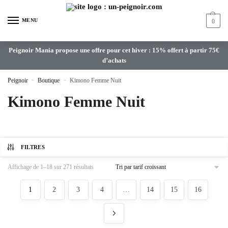
MENU
0
Peignoir Mania propose une offre pour cet hiver : 15% offert à partir 75€
d’achats
Peignoir
»
Boutique
»
Kimono Femme Nuit
Kimono Femme Nuit
FILTRES
Affichage de 1–18 sur 271 résultats
1
2
3
4
…
14
15
16