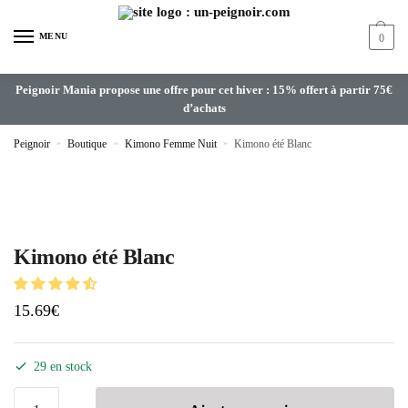
MENU
0
Peignoir Mania propose une offre pour cet hiver : 15% offert à partir 75€
d’achats
Peignoir
»
Boutique
»
Kimono Femme Nuit
»
Kimono été Blanc
Kimono été Blanc
15.69
€
29 en stock