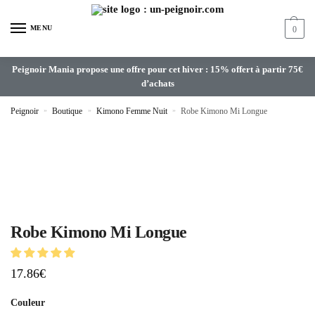
MENU
0
Peignoir Mania propose une offre pour cet hiver : 15% offert à partir 75€
d’achats
Peignoir
»
Boutique
»
Kimono Femme Nuit
»
Robe Kimono Mi Longue
Robe Kimono Mi Longue
17.86
€
Couleur