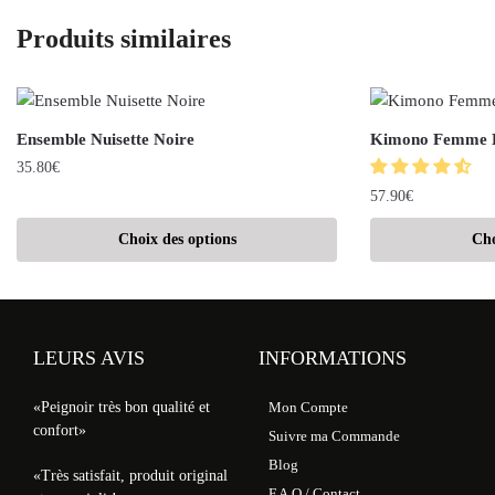
Produits similaires
Ensemble Nuisette Noire
Kimono Femme 
35.80
€
57.90
€
Choix des options
Cho
LEURS AVIS
INFORMATIONS
«Peignoir très bon qualité et
Mon Compte
confort»
Suivre ma Commande
Blog
«Très satisfait, produit original
F.A.Q / Contact