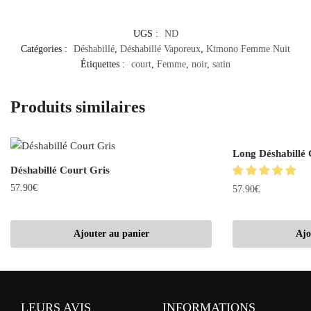
UGS :
ND
Catégories :
Déshabillé
,
Déshabillé Vaporeux
,
Kimono Femme Nuit
Étiquettes :
court
,
Femme
,
noir
,
satin
Produits similaires
Long Déshabillé 
Déshabillé Court Gris
57.90
€
57.90
€
Ajouter au panier
Ajo
LEURS AVIS
INFORMATIONS