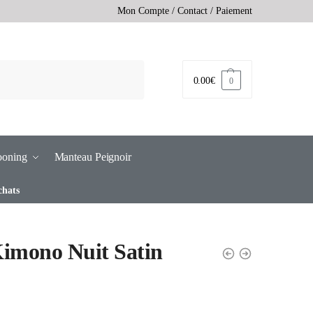
Mon Compte
/
Contact
/
Paiement
0.00
€
0
ooning
Manteau Peignoir
chats
imono Nuit Satin