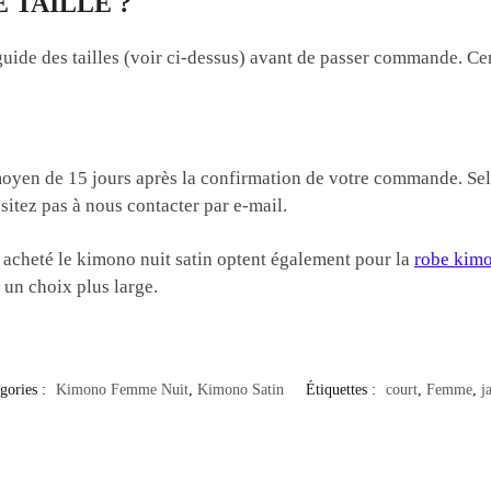
 TAILLE ?
de des tailles (voir ci-dessus) avant de passer commande. Certa
yen de 15 jours après la confirmation de votre commande. Selon
sitez pas à nous contacter par e-mail.
t acheté le kimono nuit satin optent également pour la
robe kimo
 un choix plus large.
gories :
Kimono Femme Nuit
,
Kimono Satin
Étiquettes :
court
,
Femme
,
j