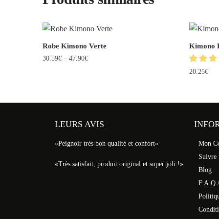
Robe Kimono Verte
Kimono D
30.59
€
–
47.90
€
20.25
€
LEURS AVIS
INFO
«Peignoir très bon qualité et confort»
Mon C
Suivre
«Très satisfait, produit original et super joli !»
Blog
F.A.Q /
Politiq
Conditi