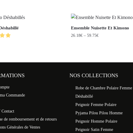
éshabillé
Ensemble Nuisette Et Kimono
26.18
€
–
59.75
€
RMATIONS
NOS COLLECTIONS
ompte
Robe de Chambre Polaire Femme
 ma Commande
Déshabillé
Peignoir Femme Polaire
 Contact
Pyjama Pilou Pilou Homme
ue de remboursement et de retours
Peignoir Homme Polaire
ons Générales de Ventes
Peignoir Satin Femme