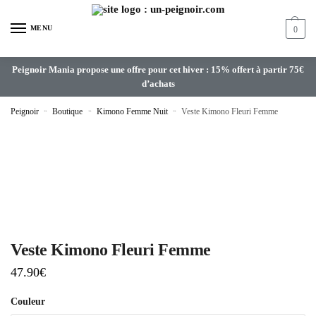
MENU
0
Peignoir Mania propose une offre pour cet hiver : 15% offert à partir 75€
d’achats
Peignoir
»
Boutique
»
Kimono Femme Nuit
»
Veste Kimono Fleuri Femme
Veste Kimono Fleuri Femme
47.90
€
Couleur