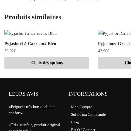
Produits similaires
Pyjashort à Carreaux Bleu
Pyjashort Gris 
39.92
€
42.90
€
Choix des options
Cho
LEURS AVIS
INFORMATIONS
«Peignoir très bon qualité et
Mon Compte
confort»
Suivre ma Commande
Blog
«Très satisfait, produit original
F.A.Q / Contact