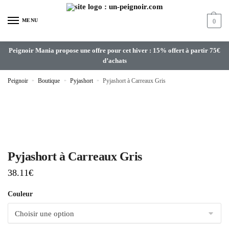
MENU
0
Peignoir Mania propose une offre pour cet hiver : 15% offert à partir 75€
d’achats
Peignoir
»
Boutique
»
Pyjashort
»
Pyjashort à Carreaux Gris
Pyjashort à Carreaux Gris
38.11
€
Couleur