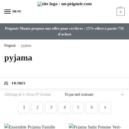
MENU
0
Peignoir Mania propose une offre pour cet hiver : 15% offert à partir 75€
d’achats
Peignoir
»
pyjama
pyjama
FILTRES
Affichage de 1–18 sur 97 résultats
1
2
3
4
5
6