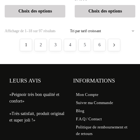
Choix des options
Choix des options
Affichage de 1–18 sur 97 résultats
1
2
3
4
5
6
LEURS AVIS
INFORMATIONS
«Peignoir très bon qualité et
Mon Compte
confort»
Suivre ma Commande
Blog
«Très satisfait, produit original
F.A.Q / Contact
et super joli !»
Politique de remboursement et
de retours