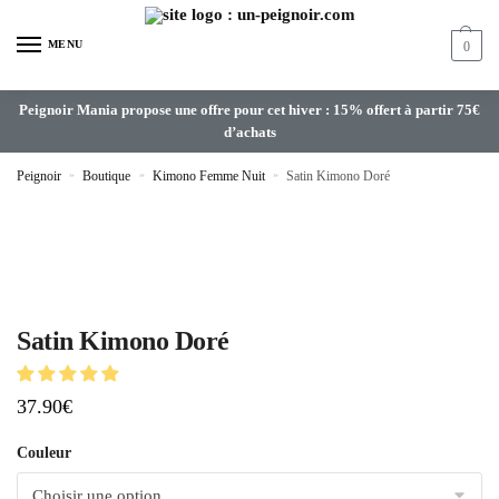
MENU
0
Peignoir Mania propose une offre pour cet hiver : 15% offert à partir 75€
d’achats
Peignoir
»
Boutique
»
Kimono Femme Nuit
»
Satin Kimono Doré
Satin Kimono Doré
37.90
€
Couleur