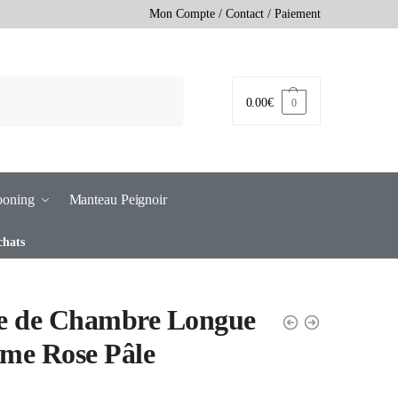
Mon Compte
/
Contact
/
Paiement
0.00
€
0
ooning
Manteau Peignoir
chats
e de Chambre Longue
me Rose Pâle