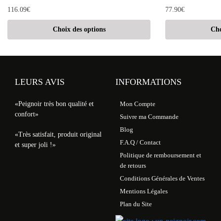
116.09
€
77.90
€
Choix des options
Cho
LEURS AVIS
INFORMATIONS
«Peignoir très bon qualité et
Mon Compte
confort»
Suivre ma Commande
Blog
«Très satisfait, produit original
F.A.Q / Contact
et super joli !»
Politique de remboursement et
de retours
Conditions Générales de Ventes
Mentions Légales
Plan du Site