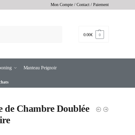
Mon Compte
/
Contact
/
Paiement
0.00
€
0
ooning
Manteau Peignoir
chats
e de Chambre Doublée
ire