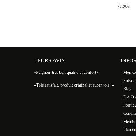
77.90
€
LEURS AVIS
INFO
«Peignoir très bon qualité et confort»
Mon C
Suivre
«Très satisfait, produit original et super joli !»
Blog
F.A.Q /
Politiq
Conditi
Mentio
Plan du