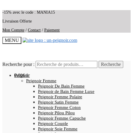
-15% avec le code : MANIA15
Livraison Offerte
Mon Compte
/
Contact
/
Paiement
MENU
Recherche pour :
Recherche pour :
Recherche
Recherche
0.00
Peignoir
€
0
Peignoir Femme
Peignoir De Bain Femme
Peignoir de Bain Femme Luxe
Peignoir Femme Polaire
Peignoir Satin Femme
Peignoir Femme Coton
Peignoir Pilou Pilou
Peignoir Femme Capuche
Peignoir Couple
Peignoir Soie Femme