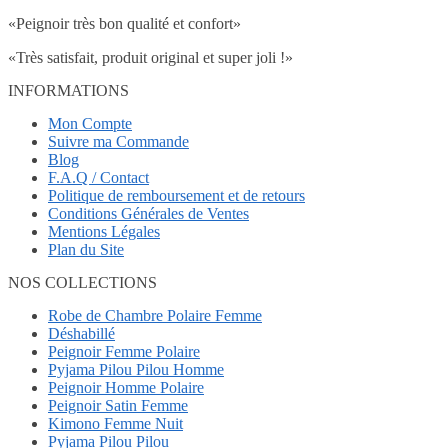
«Peignoir très bon qualité et confort»
«Très satisfait, produit original et super joli !»
INFORMATIONS
Mon Compte
Suivre ma Commande
Blog
F.A.Q / Contact
Politique de remboursement et de retours
Conditions Générales de Ventes
Mentions Légales
Plan du Site
NOS COLLECTIONS
Robe de Chambre Polaire Femme
Déshabillé
Peignoir Femme Polaire
Pyjama Pilou Pilou Homme
Peignoir Homme Polaire
Peignoir Satin Femme
Kimono Femme Nuit
Pyjama Pilou Pilou