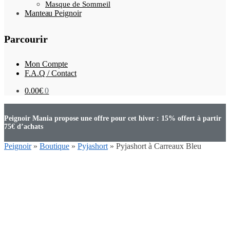
Masque de Sommeil
Manteau Peignoir
Parcourir
Mon Compte
F.A.Q / Contact
0.00
€
0
Peignoir Mania propose une offre pour cet hiver : 15% offert à partir
75€ d’achats
Peignoir
»
Boutique
»
Pyjashort
»
Pyjashort à Carreaux Bleu