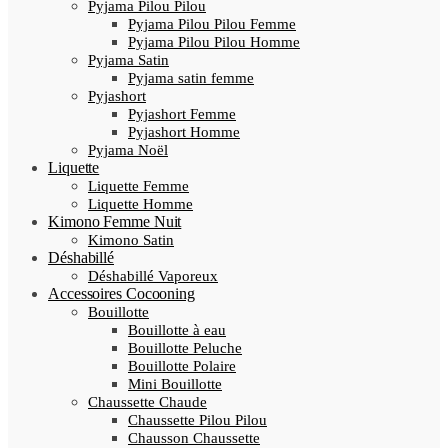
Pyjama Pilou Pilou
Pyjama Pilou Pilou Femme
Pyjama Pilou Pilou Homme
Pyjama Satin
Pyjama satin femme
Pyjashort
Pyjashort Femme
Pyjashort Homme
Pyjama Noël
Liquette
Liquette Femme
Liquette Homme
Kimono Femme Nuit
Kimono Satin
Déshabillé
Déshabillé Vaporeux
Accessoires Cocooning
Bouillotte
Bouillotte à eau
Bouillotte Peluche
Bouillotte Polaire
Mini Bouillotte
Chaussette Chaude
Chaussette Pilou Pilou
Chausson Chaussette