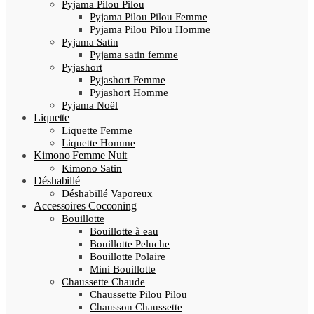
Pyjama Pilou Pilou
Pyjama Pilou Pilou Femme
Pyjama Pilou Pilou Homme
Pyjama Satin
Pyjama satin femme
Pyjashort
Pyjashort Femme
Pyjashort Homme
Pyjama Noël
Liquette
Liquette Femme
Liquette Homme
Kimono Femme Nuit
Kimono Satin
Déshabillé
Déshabillé Vaporeux
Accessoires Cocooning
Bouillotte
Bouillotte à eau
Bouillotte Peluche
Bouillotte Polaire
Mini Bouillotte
Chaussette Chaude
Chaussette Pilou Pilou
Chausson Chaussette