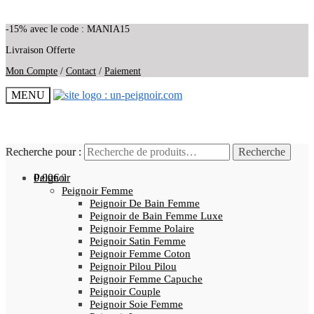
-15% avec le code : MANIA15
Livraison Offerte
Mon Compte
/
Contact
/
Paiement
MENU
Recherche pour :
Recherche pour :
Recherche
Recherche
0.00
Peignoir
€
0
Peignoir Femme
Peignoir De Bain Femme
Peignoir de Bain Femme Luxe
Peignoir Femme Polaire
Peignoir Satin Femme
Peignoir Femme Coton
Peignoir Pilou Pilou
Peignoir Femme Capuche
Peignoir Couple
Peignoir Soie Femme