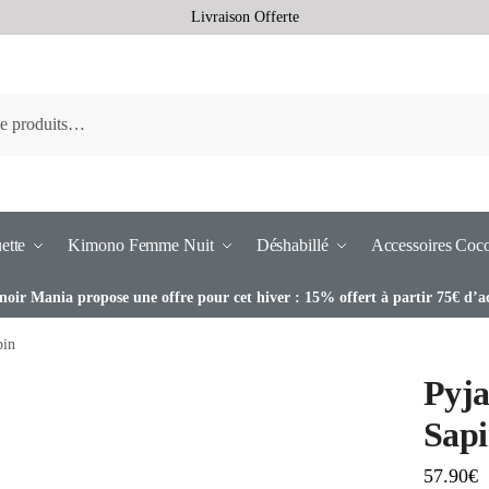
Livraison Offerte
ette
Kimono Femme Nuit
Déshabillé
Accessoires Coc
noir Mania propose une offre pour cet hiver : 15% offert à partir 75€ d’a
pin
Pyj
Sap
57.90
€