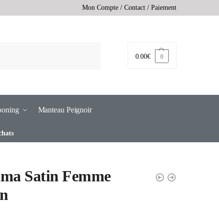
Mon Compte
/
Contact
/
Paiement
0.00
€
0
ooning
Manteau Peignoir
chats
ama Satin Femme
in