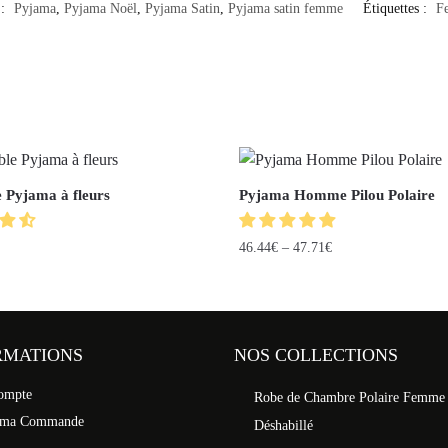
 :
Pyjama
,
Pyjama Noël
,
Pyjama Satin
,
Pyjama satin femme
Étiquettes :
F
 Pyjama à fleurs
Pyjama Homme Pilou Polaire
46.44
€
–
47.71
€
RMATIONS
NOS COLLECTIONS
ompte
Robe de Chambre Polaire Femme
 ma Commande
Déshabillé