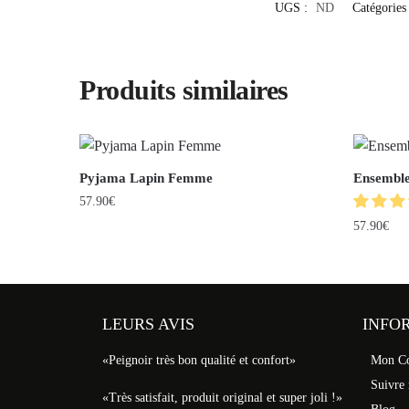
UGS :
ND
Catégories
Produits similaires
Pyjama Lapin Femme
Ensemble
57.90
€
57.90
€
LEURS AVIS
INFO
«Peignoir très bon qualité et confort»
Mon C
Suivre
«Très satisfait, produit original et super joli !»