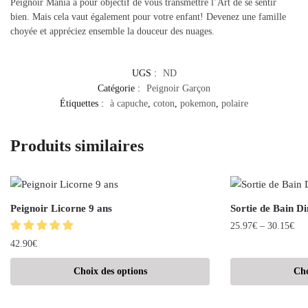
Peignoir Mania a pour objectif de vous transmettre l’Art de se sentir
bien. Mais cela vaut également pour votre enfant! Devenez une famille
choyée et appréciez ensemble la douceur des nuages.
UGS :
ND
Catégorie :
Peignoir Garçon
Étiquettes :
à capuche
,
coton
,
pokemon
,
polaire
Produits similaires
Peignoir Licorne 9 ans
Sortie de Bain D
25.97
€
–
30.15
€
42.90
€
Choix des options
Cho