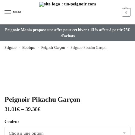
MENU
0
Peignoir Mania propose une offre pour cet hiver : 15% offert à partir 75€
d’achats
Peignoir
»
Boutique
»
Peignoir Garçon
»
Peignoir Pikachu Garçon
Peignoir Pikachu Garçon
31.01
€
–
39.38
€
Couleur