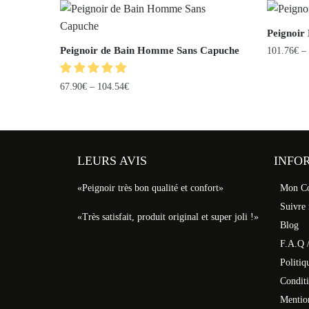
Peignoir
Peignoir de Bain Homme Sans Capuche
101.76
€
–
67.90
€
–
104.54
€
LEURS AVIS
INFO
«Peignoir très bon qualité et confort»
Mon C
Suivre
«Très satisfait, produit original et super joli !»
Blog
F.A.Q /
Politiq
Conditi
Mentio