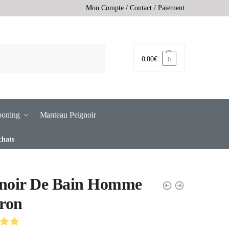
Mon Compte
/
Contact
/
Paiement
0.00
€
0
ooning
Manteau Peignoir
chats
gnoir De Bain Homme
ron