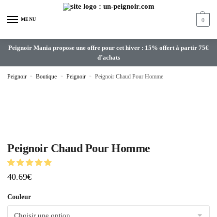
MENU
0
Peignoir Mania propose une offre pour cet hiver : 15% offert à partir 75€
d’achats
Peignoir
»
Boutique
»
Peignoir
»
Peignoir Chaud Pour Homme
Peignoir Chaud Pour Homme
40.69
€
Couleur