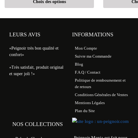
Choix des options
Cho
LEURS AVIS
INFORMATIONS
«Peignoir très bon qualité et
Mon Compte
confort»
Suivre ma Commande
Blog
«Très satisfait, produit original
F.A.Q / Contact
et super joli !»
Politique de remboursement et
de retours
Conditions Générales de Ventes
Mentions Légales
Plan du Site
NOS COLLECTIONS
Peignoir Mania est fait pour