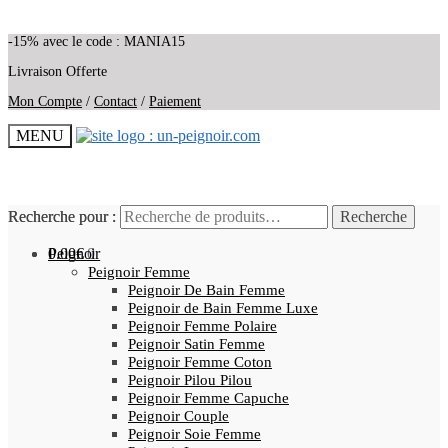
-15% avec le code : MANIA15
Livraison Offerte
Mon Compte
/
Contact
/
Paiement
MENU
Recherche pour :
Recherche pour :
Recherche
Recherche
0.00
Peignoir
€
0
Peignoir Femme
Peignoir De Bain Femme
Peignoir de Bain Femme Luxe
Peignoir Femme Polaire
Peignoir Satin Femme
Peignoir Femme Coton
Peignoir Pilou Pilou
Peignoir Femme Capuche
Peignoir Couple
Peignoir Soie Femme