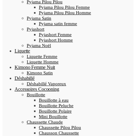
Pyjama Pilou Pilou
Pyjama Pilou Pilou Femme
Pyjama Pilou Pilou Homme
Pyjama Satin
Pyjama satin femme
Pyjashort
Pyjashort Femme
Pyjashort Homme
Pyjama Noël
Liquette
Liquette Femme
Liquette Homme
Kimono Femme Nuit
Kimono Satin
Déshabillé
Déshabillé Vaporeux
Accessoires Cocooning
Bouillotte
Bouillotte à eau
Bouillotte Peluche
Bouillotte Polaire
Mini Bouillotte
Chaussette Chaude
Chaussette Pilou Pilou
Chausson Chaussette