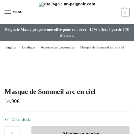
MENU
0
Peignoir Mania propose une offre pour cet hiver : 15% offert à partir 75€
d’achats
Peignoir
»
Boutique
»
Accessoires Cocooning
»
Masque de Sommeil arc en ciel
Masque de Sommeil arc en ciel
14.90
€
13 en stock
Ajouter au panier