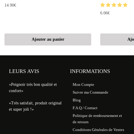
14.90
€
6.06
€
Ajouter au panier
Ajo
LEURS AVIS
INFORMATIONS
«Peignoir très bon qualité et
Mon Compte
confort»
Suivre ma Commande
Blog
«Très satisfait, produit original
F.A.Q / Contact
et super joli !»
Politique de remboursement et
de retours
Conditions Générales de Ventes