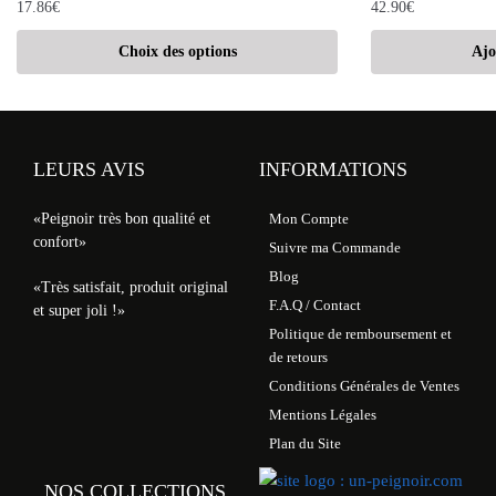
17.86
€
42.90
€
Choix des options
Ajo
LEURS AVIS
INFORMATIONS
«Peignoir très bon qualité et
Mon Compte
confort»
Suivre ma Commande
Blog
«Très satisfait, produit original
F.A.Q / Contact
et super joli !»
Politique de remboursement et
de retours
Conditions Générales de Ventes
Mentions Légales
Plan du Site
NOS COLLECTIONS