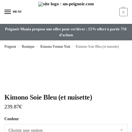
MENU
0
Peignoir Mania propose une offre pour cet hiver : 15% offert à partir 75€
d’achats
Peignoir
»
Boutique
»
Kimono Femme Nuit
»
Kimono Soie Bleu (et nuisette)
Kimono Soie Bleu (et nuisette)
239.87
€
Couleur