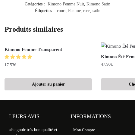
Catégories :
Kimono Femme Nuit
,
Kimono Satin
Étiquettes :
court
,
Femme
,
rose
,
satin
Produits similaires
Kimono Femme Transparent
Kimono Été Fe
47.90
€
17.53
€
Ajouter au panier
Cho
LEURS AVIS
INFORMATIONS
«Peignoir très bon qualité et
Mon Compte