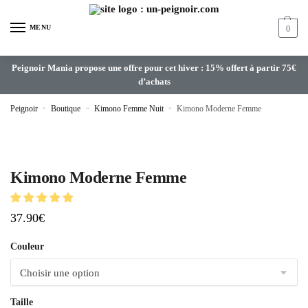
MENU
0
Peignoir Mania propose une offre pour cet hiver : 15% offert à partir 75€
d’achats
Peignoir
»
Boutique
»
Kimono Femme Nuit
»
Kimono Moderne Femme
Kimono Moderne Femme
37.90
€
Couleur
Taille