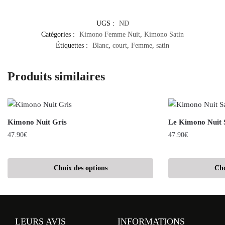
UGS :
ND
Catégories :
Kimono Femme Nuit
,
Kimono Satin
Étiquettes :
Blanc
,
court
,
Femme
,
satin
Produits similaires
Kimono Nuit Gris
Le Kimono Nuit 
47.90
€
47.90
€
Choix des options
Cho
LEURS AVIS
INFORMATIONS