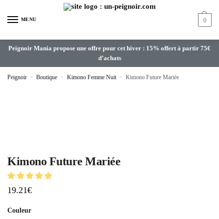
MENU
0
Peignoir Mania propose une offre pour cet hiver : 15% offert à partir 75€
d’achats
Peignoir
»
Boutique
»
Kimono Femme Nuit
»
Kimono Future Mariée
Kimono Future Mariée
19.21
€
Couleur