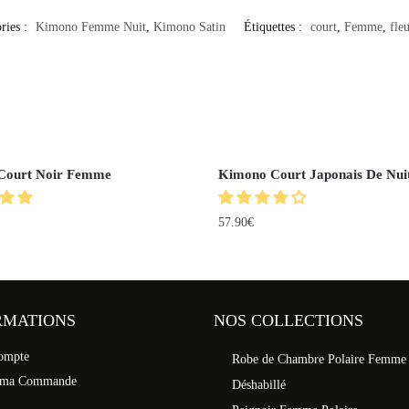
ries :
Kimono Femme Nuit
,
Kimono Satin
Étiquettes :
court
,
Femme
,
fleu
Court Noir Femme
Kimono Court Japonais De Nui
57.90
€
RMATIONS
NOS COLLECTIONS
ompte
Robe de Chambre Polaire Femme
 ma Commande
Déshabillé