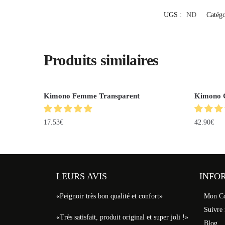
UGS :
ND
Catégo
Produits similaires
Kimono Femme Transparent
Kimono 
17.53
€
42.90
€
LEURS AVIS
INFO
«Peignoir très bon qualité et confort»
Mon C
Suivre
«Très satisfait, produit original et super joli !»
Blog