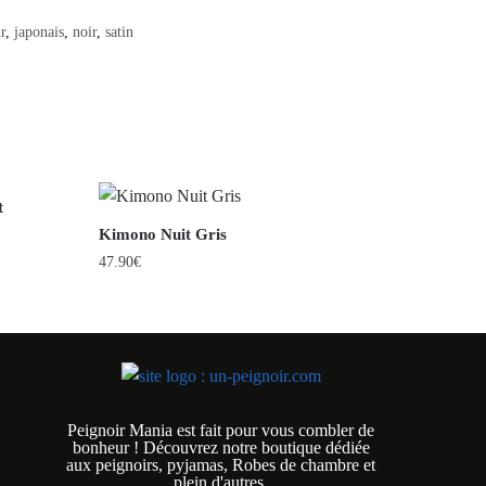
r
,
japonais
,
noir
,
satin
t
Kimono Nuit Gris
47.90
€
Peignoir Mania est fait pour vous combler de
bonheur ! Découvrez notre boutique dédiée
aux peignoirs, pyjamas, Robes de chambre et
plein d'autres.