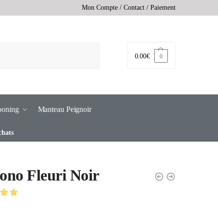
Mon Compte
/
Contact
/
Paiement
0.00
€
0
ooning
Manteau Peignoir
chats
no Fleuri Noir