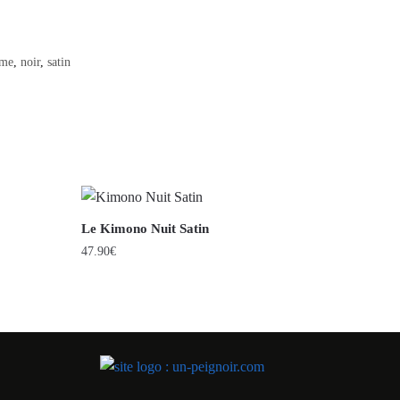
me
,
noir
,
satin
Le Kimono Nuit Satin
47.90
€