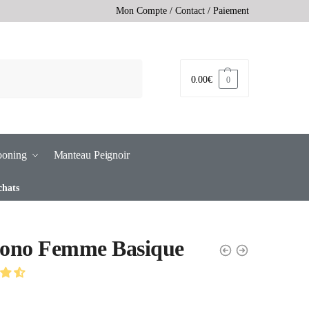
Mon Compte
/
Contact
/
Paiement
0.00
€
0
ooning
Manteau Peignoir
chats
ono Femme Basique