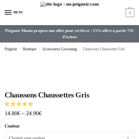
MENU
0
Peignoir Mania propose une offre pour cet hiver : 15% offert à partir 75€
d’achats
Peignoir
»
Boutique
»
Accessoires Cocooning
»
Chaussons Chaussettes Gris
Chaussons Chaussettes Gris
14.80
€
–
24.90
€
Couleur