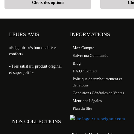
Choix des options
Cho
LEURS AVIS
INFORMATIONS
«Peignoir très bon qualité et
Mon Compte
confort»
Suivre ma Commande
Blog
«Très satisfait, produit original
F.A.Q / Contact
et super joli !»
Politique de remboursement et
de retours
Conditions Générales de Ventes
Mentions Légales
Plan du Site
NOS COLLECTIONS