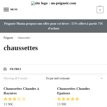
MENU
0
Peignoir Mania propose une offre pour cet hiver : 15% offert à partir 75€
d’achats
Peignoir
»
chaussettes
chaussettes
FILTRES
Showing all 9 results
Chaussettes Chaudes à
Chaussettes Chaudes
Rayures
Epaisses
13.90
€
13.90
€