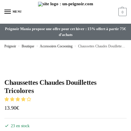
MENU
0
Peignoir Mania propose une offre pour cet hiver : 15% offert à partir 75€
d’achats
Peignoir
»
Boutique
»
Accessoires Cocooning
»
Chaussettes Chaudes Douillettes Tricolores
Chaussettes Chaudes Douillettes
Tricolores
13.90
€
23 en stock