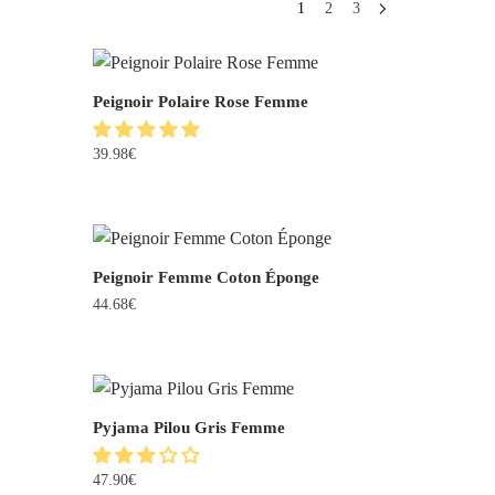
1
2
3
Peignoir Polaire Rose Femme
39.98
€
Peignoir Femme Coton Éponge
44.68
€
Pyjama Pilou Gris Femme
47.90
€