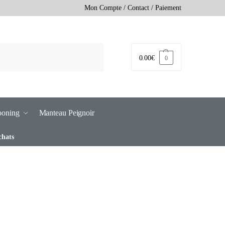
Mon Compte
/
Contact
/
Paiement
0.00
€
0
ooning
Manteau Peignoir
chats