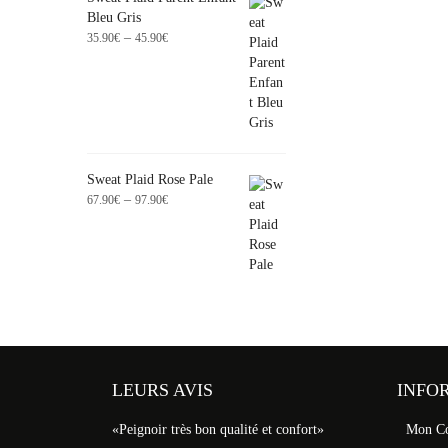
Bleu Gris
–
35.90
€
45.90
€
Sweat Plaid Rose Pale
–
67.90
€
97.90
€
LEURS AVIS
INFO
«Peignoir très bon qualité et confort»
Mon C