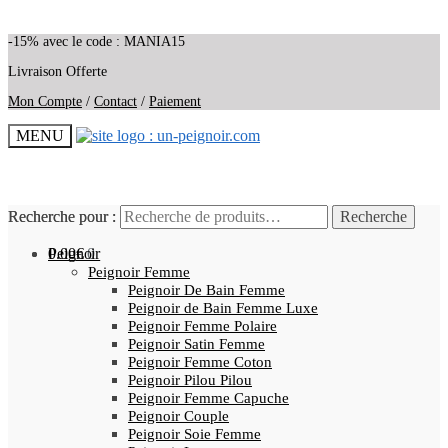
-15% avec le code : MANIA15
Livraison Offerte
Mon Compte
/
Contact
/
Paiement
MENU
Recherche pour :
Recherche pour :
Recherche
Recherche
0.00
Peignoir
€
0
Peignoir Femme
Peignoir De Bain Femme
Peignoir de Bain Femme Luxe
Peignoir Femme Polaire
Peignoir Satin Femme
Peignoir Femme Coton
Peignoir Pilou Pilou
Peignoir Femme Capuche
Peignoir Couple
Peignoir Soie Femme