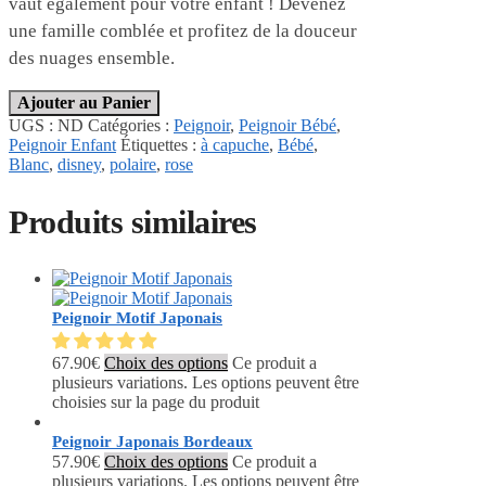
vaut également pour votre enfant ! Devenez
une famille comblée et profitez de la douceur
des nuages ensemble.
Ajouter au Panier
UGS :
ND
Catégories :
Peignoir
,
Peignoir Bébé
,
Peignoir Enfant
Étiquettes :
à capuche
,
Bébé
,
Blanc
,
disney
,
polaire
,
rose
Produits similaires
Peignoir Motif Japonais
67.90
€
Choix des options
Ce produit a
plusieurs variations. Les options peuvent être
choisies sur la page du produit
Peignoir Japonais Bordeaux
57.90
€
Choix des options
Ce produit a
plusieurs variations. Les options peuvent être