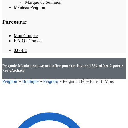
Masque de Sommeil
Manteau Peignoir
Parcourir
Mon Compte
F.A.Q / Contact
0.00
€
0
Peignoir Mania propose une offre pour cet hiver : 15% offert à partir
75€ d’achats
Peignoir
»
Boutique
»
Peignoir
»
Peignoir Bébé Fille 18 Mois