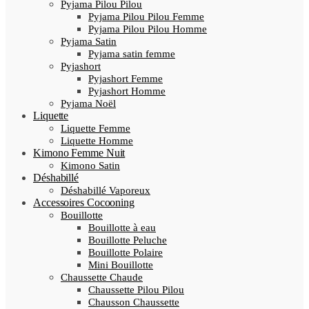
Pyjama Pilou Pilou
Pyjama Pilou Pilou Femme
Pyjama Pilou Pilou Homme
Pyjama Satin
Pyjama satin femme
Pyjashort
Pyjashort Femme
Pyjashort Homme
Pyjama Noël
Liquette
Liquette Femme
Liquette Homme
Kimono Femme Nuit
Kimono Satin
Déshabillé
Déshabillé Vaporeux
Accessoires Cocooning
Bouillotte
Bouillotte à eau
Bouillotte Peluche
Bouillotte Polaire
Mini Bouillotte
Chaussette Chaude
Chaussette Pilou Pilou
Chausson Chaussette