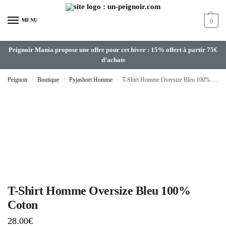
MENU
0
Peignoir Mania propose une offre pour cet hiver : 15% offert à partir 75€
d’achats
Peignoir
»
Boutique
»
Pyjashort Homme
»
T-Shirt Homme Oversize Bleu 100% Coton
T-Shirt Homme Oversize Bleu 100%
Coton
28.00
€