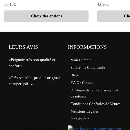
36.15
€
42.90
€
Choix des options
Cho
LEURS AVIS
INFORMATIONS
«Peignoir très bon qualité et
Mon Compte
confort»
Suivre ma Commande
Blog
«Très satisfait, produit original
F.A.Q / Contact
et super joli !»
Politique de remboursement et
de retours
Conditions Générales de Ventes
Mentions Légales
Plan du Site