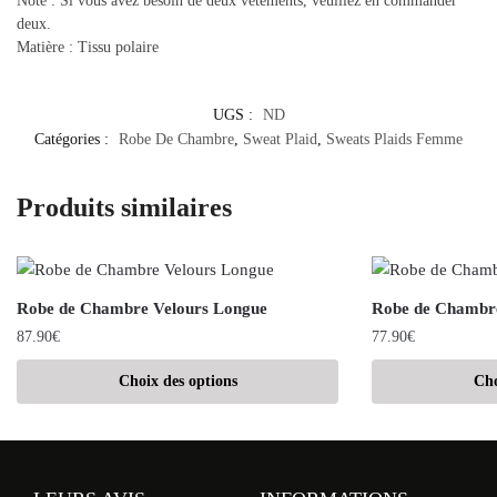
Note : Si vous avez besoin de deux vêtements, veuillez en commander
deux.
Matière : Tissu polaire
UGS :
ND
Catégories :
Robe De Chambre
,
Sweat Plaid
,
Sweats Plaids Femme
Produits similaires
Robe de Chambre Velours Longue
Robe de Chambre
87.90
€
77.90
€
Choix des options
Cho