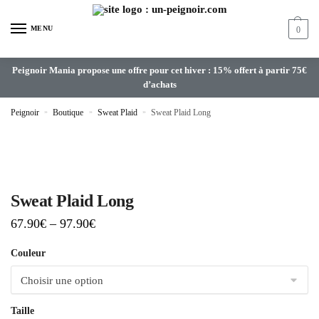
MENU
0
Peignoir Mania propose une offre pour cet hiver : 15% offert à partir 75€
d’achats
Peignoir
»
Boutique
»
Sweat Plaid
»
Sweat Plaid Long
Sweat Plaid Long
67.90
€
–
97.90
€
Couleur
Taille