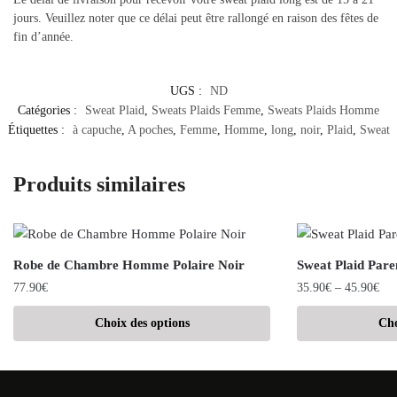
jours. Veuillez noter que ce délai peut être rallongé en raison des fêtes de
fin d’année.
UGS :
ND
Catégories :
Sweat Plaid
,
Sweats Plaids Femme
,
Sweats Plaids Homme
Étiquettes :
à capuche
,
A poches
,
Femme
,
Homme
,
long
,
noir
,
Plaid
,
Sweat
Produits similaires
Robe de Chambre Homme Polaire Noir
Sweat Plaid Pare
77.90
€
35.90
€
–
45.90
€
Choix des options
Cho