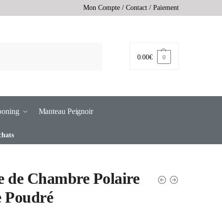
Mon Compte
/
Contact
/
Paiement
0.00
€
0
ooning
Manteau Peignoir
chats
 de Chambre Polaire
e Poudré