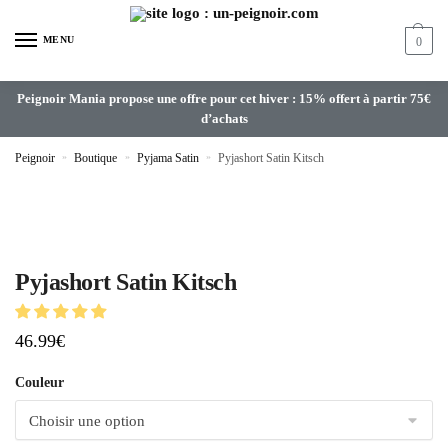
MENU
0
Peignoir Mania propose une offre pour cet hiver : 15% offert à partir 75€
d’achats
Peignoir
»
Boutique
»
Pyjama Satin
»
Pyjashort Satin Kitsch
Pyjashort Satin Kitsch
46.99
€
Couleur