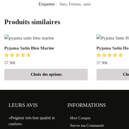
Étiquettes :
bleu
,
Femme
,
satin
Produits similaires
Pyjama Satin Bleu Marine
Pyjama Satin H
57.90
€
57.90
€
Choix des options
Cho
LEURS AVIS
INFORMATIONS
«Peignoir très bon qualité et
Mon Compte
confort»
Suivre ma Commande