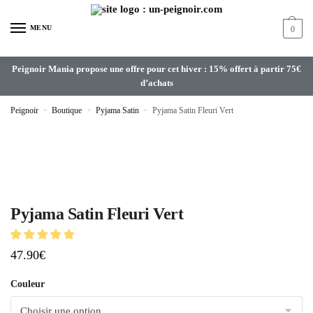
MENU
0
Peignoir Mania propose une offre pour cet hiver : 15% offert à partir 75€
d’achats
Peignoir
»
Boutique
»
Pyjama Satin
»
Pyjama Satin Fleuri Vert
Pyjama Satin Fleuri Vert
47.90
€
Couleur