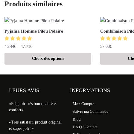
Produits similaires
Pyjama Homme Pilou Polaire
Combinaison Pi
46.44
€
–
47.71
€
57.00
€
Choix des options
Cho
LEURS AVIS
INFORMATIONS
«Peignoir très bon qualité et
Mon Compte
confort»
Suivre ma Commande
Blog
«Très satisfait, produit original
F.A.Q / Contact
et super joli !»