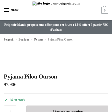
MENU
0
Peignoir Mania propose une offre pour cet hiver : 15% offert à partir 75€
d’achats
Peignoir
»
Boutique
»
Pyjama
»
Pyjama Pilou Ourson
Pyjama Pilou Ourson
97.90
€
14 en stock
Ajouter au panier