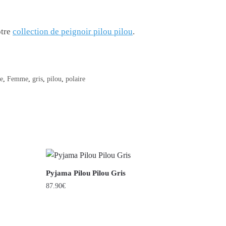
otre
collection de peignoir pilou pilou
.
e
,
Femme
,
gris
,
pilou
,
polaire
Pyjama Pilou Pilou Gris
87.90
€