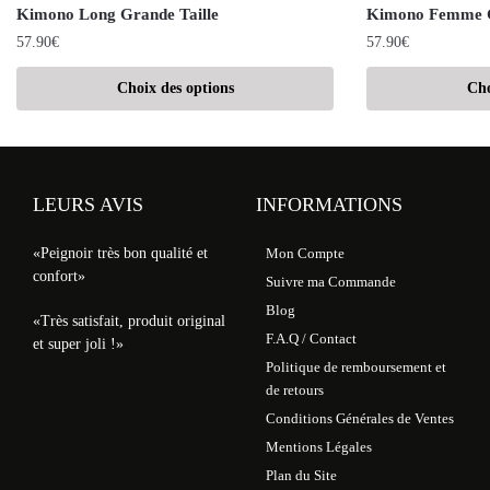
Kimono Long Grande Taille
Kimono Femme G
57.90
€
57.90
€
Choix des options
Cho
LEURS AVIS
INFORMATIONS
«Peignoir très bon qualité et
Mon Compte
confort»
Suivre ma Commande
Blog
«Très satisfait, produit original
F.A.Q / Contact
et super joli !»
Politique de remboursement et
de retours
Conditions Générales de Ventes
Mentions Légales
Plan du Site