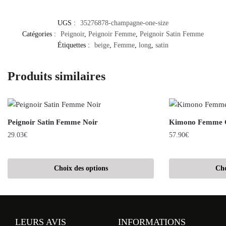
UGS :
35276878-champagne-one-size
Catégories :
Peignoir
,
Peignoir Femme
,
Peignoir Satin Femme
Étiquettes :
beige
,
Femme
,
long
,
satin
Produits similaires
Peignoir Satin Femme Noir
Kimono Femme G
29.03
€
57.90
€
Choix des options
Cho
LEURS AVIS
INFORMATIONS