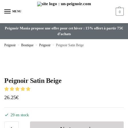
MENU
0
Peignoir Mania propose une offre pour cet hiver : 15% offert à partir 75€
d’achats
Peignoir
»
Boutique
»
Peignoir
»
Peignoir Satin Beige
Peignoir Satin Beige
26.25
€
29 en stock